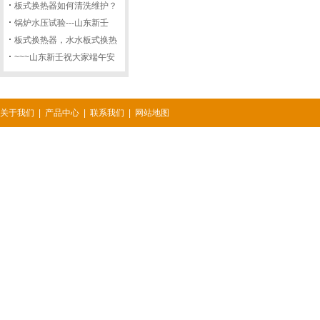
板式换热器如何清洗维护？
锅炉水压试验---山东新壬
板式换热器，水水板式换热
~~~山东新壬祝大家端午安
关于我们
|
产品中心
|
联系我们
|
网站地图