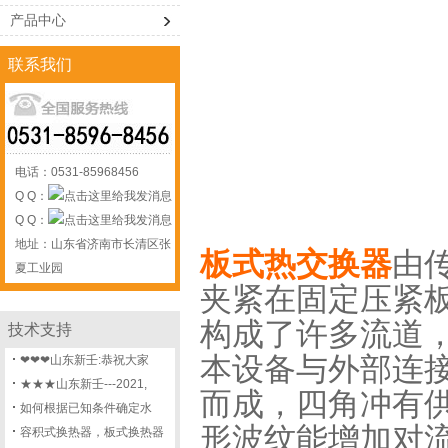
产品中心
联系我们
电话：0531-85968456
Q Q：
Q Q：
地址：山东省济南市长清区张
板式热交换器
由
夏工业园
夹紧在固定压紧
构成了许多流道
技术支持
本设备与外部连
❤❤❤山东新壬:恭祝大家
★★★山东新壬---2021,
而成，四角冲有
如何根据已知条件确定水
形波纹能增加对
容积式换热器，板式换热器