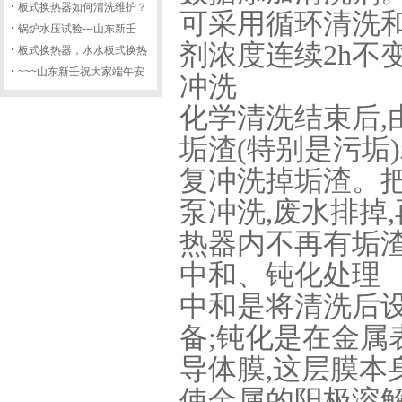
板式换热器如何清洗维护？
可采用循环清洗
锅炉水压试验---山东新壬
剂浓度连续2h不
板式换热器，水水板式换热
~~~山东新壬祝大家端午安
冲洗
化学清洗结束后,
垢渣(特别是污垢
复冲洗掉垢渣。把
泵冲洗,废水排掉
热器内不再有垢
中和、钝化处理
中和是将清洗后
备;钝化是在金
导体膜,这层膜本
使金属的阳极溶