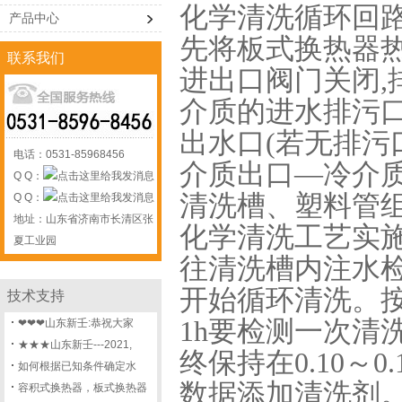
化学清洗循环回
产品中心
先将板式换热器
联系我们
进出口阀门关闭,
介质的进水排污
出水口(若无排污
电话：0531-85968456
介质出口—冷介
Q Q：
清洗槽、塑料管组
Q Q：
地址：山东省济南市长清区张
化学清洗工艺实
夏工业园
往清洗槽内注水检
开始循环清洗。按
技术支持
1h要检测一次清
❤❤❤山东新壬:恭祝大家
★★★山东新壬---2021,
终保持在0.10～0
如何根据已知条件确定水
数据添加清洗剂
容积式换热器，板式换热器