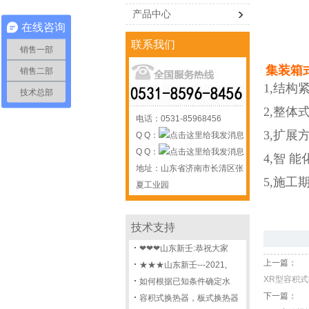
产品中心
在线咨询
联系我们
销售一部
集装箱
销售二部
1,结构
技术总部
2,整体
电话：0531-85968456
3,扩展
Q Q：
Q Q：
4,智 
地址：山东省济南市长清区张
5,施工
夏工业园
技术支持
❤❤❤山东新壬:恭祝大家
上一篇：
★★★山东新壬---2021,
XR型容积
如何根据已知条件确定水
下一篇：
容积式换热器，板式换热器